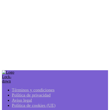
relación comercial o por el tiempo necesario para cumplir con las
obligaciones legales.
Los usuarios podrán ejercitar sus derechos de acceso, rectificación,
supresión, limitación al tratamiento y oposición mediante
comunicación escrita o mediante e-mail dirigido a la dirección arriba
indicada, acreditando su identidad a la dirección del Responsable de
tratamientos indicada en la presente política de privacidad.
ARTESCAPE SL, ESCAPE ROOMS
informa a sus usuarios que
no realiza transferencias internacionales de datos y se compromete al
cumplimiento de su obligación de secreto con respecto a sus datos
de carácter personal y al deber de tratarlos con confidencialidad.
25 de Septiembre de 2024.
Términos y condiciones
Política de privacidad
Aviso legal
Política de cookies (UE)