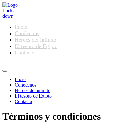
Ir
al
contenido
Inicio
Conócenos
Héroes del infinito
El tesoro de Egipto
Contacto
Menú
Inicio
Conócenos
Héroes del infinito
El tesoro de Egipto
Contacto
Términos y condiciones
POLITICA DE GRUPOS Y EDADES