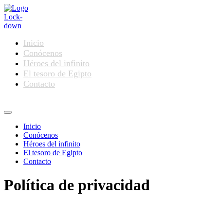
Ir
al
contenido
Inicio
Conócenos
Héroes del infinito
El tesoro de Egipto
Contacto
Menú
Inicio
Conócenos
Héroes del infinito
El tesoro de Egipto
Contacto
Política de privacidad
POLÍTICA DE PRIVACIDAD actualizada a 23 de Septiembre de 2024