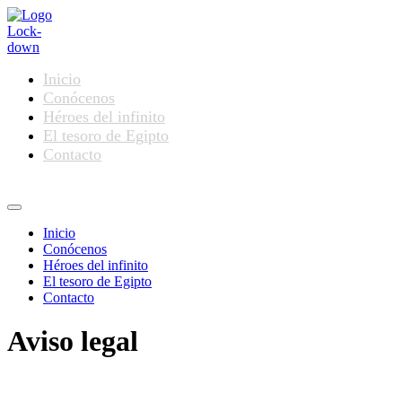
Ir
al
contenido
Inicio
Conócenos
Héroes del infinito
El tesoro de Egipto
Contacto
Menú
Inicio
Conócenos
Héroes del infinito
El tesoro de Egipto
Contacto
Aviso legal
Datos de identificación de conformidad con la Ley 34/2002, de 11 de 